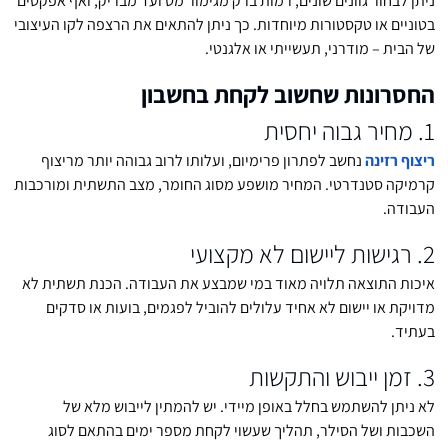
ניתן לבחור גוונים שונים, רמות ברק מגימור מט ועד מבריק, ואף אפקטים
בטוניים או טקסטורות מיוחדות. כך ניתן להתאים את הרצפה לקו העיצובי
של הבית – מודרני, תעשייתי או אלגנטי.
החסרונות שחשוב לקחת בחשבון
1. מחיר גבוה יחסית
ריצוף רזינה
נחשב לפתרון פרימיום, ועלותו לרוב גבוהה יותר מריצוף
קרמיקה סטנדרטי. המחיר מושפע מסוג החומר, מצב התשתית ומורכבות
העבודה.
2. רגישות ליישום לא מקצועי
איכות התוצאה תלויה מאוד במי שמבצע את העבודה. הכנת תשתית לא
מדויקת או יישום לא אחיד עלולים להוביל לפגמים, בועות או סדקים
בעתיד.
3. זמן ייבוש והתקשות
לא ניתן להשתמש בחלל באופן מיידי. יש להמתין לייבוש מלא של
השכבות ושל הסילר, תהליך שעשוי לקחת מספר ימים בהתאם לסוג