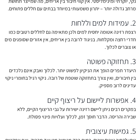
נקי, יוקרתי ומינימליסטי. אין קווי חיבור בין אריחים, מה שמייצר תחושת
מרחב גדולה יותר – יתרון משמעותי במיוחד בבתים עם חללים פתוחים.
2. עמידות למים וללחות
רצפת רזינה אטומה יחסית למים ולכן מתאימה גם לחללים רטובים כמו
חדרי רחצה ומקלחות. בניגוד לרובה בין אריחים, אין אזורים שסופגים מים
או צוברים לכלוך.
3. תחזוקה פשוטה
היעדר תפרים הופך את הניקיון לפשוט יותר. לכלוך ואבק אינם נלכדים
בין חיבורים, ואין צורך בתחזוקה שוטפת של רובה. ניקוי רגיל בחומרי ניקוי
עדינים לרוב מספיק.
4. אפשרות ליישום על ריצוף קיים
במקרים רבים ניתן ליישם רזינה ישירות על גבי הריצוף הקיים, ללא
שבירה והריסה. הדבר חוסך זמן, לכלוך ועלויות פינוי פסולת.
5. גמישות עיצובית