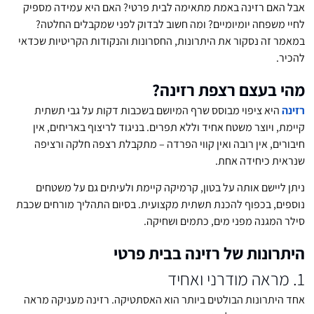
אבל האם רזינה באמת מתאימה לבית פרטי? האם היא עמידה מספיק
לחיי משפחה יומיומיים? ומה חשוב לבדוק לפני שמקבלים החלטה?
במאמר זה נסקור את היתרונות, החסרונות והנקודות הקריטיות שכדאי
להכיר.
מהי בעצם רצפת רזינה?
רזינה
היא ציפוי מבוסס שרף המיושם בשכבות דקות על גבי תשתית
קיימת, ויוצר משטח אחיד וללא תפרים. בניגוד לריצוף באריחים, אין
חיבורים, אין רובה ואין קווי הפרדה – מתקבלת רצפה חלקה ורציפה
שנראית כיחידה אחת.
ניתן ליישם אותה על בטון, קרמיקה קיימת ולעיתים גם על משטחים
נוספים, בכפוף להכנת תשתית מקצועית. בסיום התהליך מורחים שכבת
סילר המגנה מפני מים, כתמים ושחיקה.
היתרונות של רזינה בבית פרטי
1. מראה מודרני ואחיד
אחד היתרונות הבולטים ביותר הוא האסתטיקה. רזינה מעניקה מראה